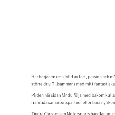
Här börjar en resa fylld av fart, passion oc
större driv. Tillsammans med mitt fantastiska t
På den här sidan får du följa med bakom kulisse
framtida samarbetspartner eller bara nyfiken
Tindra Christensen Motorsports handlar om me