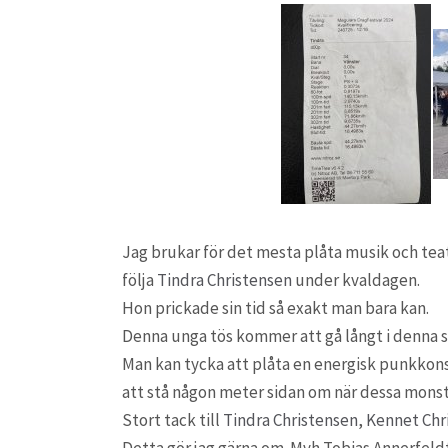
Jag brukar för det mesta plåta musik och teat
följa
Tindra Christensen
under kvaldagen.
Hon prickade sin tid så exakt man bara kan.
Denna unga tös kommer att gå långt i denna sp
Man kan tycka att plåta en energisk punkkonse
att stå någon meter sidan om när dessa monste
Stort tack till
Tindra Christensen
,
Kennet Chr
Detta gör jag gärna om. Mvh Tobias Annerfeldt