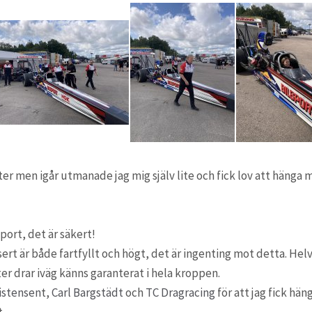
er men igår utmanade jag mig själv lite och fick lov att hänga
ort, det är säkert!
rt är både fartfyllt och högt, det är ingenting mot detta. Helv
r drar iväg känns garanterat i hela kroppen.
istensen
t,
Carl Bargstädt
och
TC Dragracing
för att jag fick hän
.