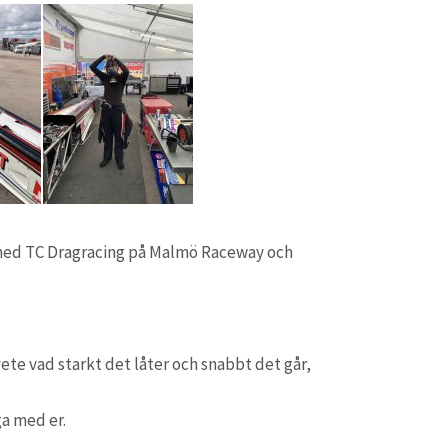
 med
TC Dragracing
på Malmö Raceway och
ete vad starkt det låter och snabbt det går,
ga med er.