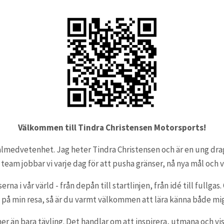
Välkommen till Tindra Christensen Motorsports!
h målmedvetenhet. Jag heter Tindra Christensen och är en ung 
eam jobbar vi varje dag för att pusha gränser, nå nya mål och vi
rna i vår värld - från depån till startlinjen, från idé till full
 på min resa, så är du varmt välkommen att lära känna både mi
r än bara tävling. Det handlar om att inspirera, utmana och vi